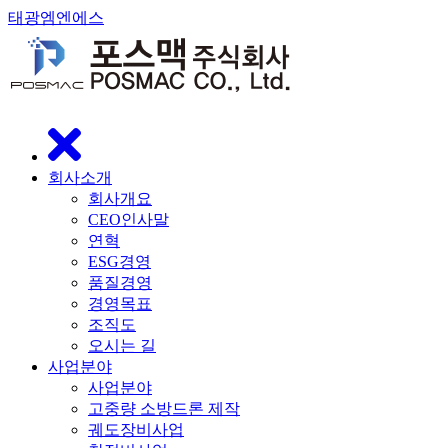
태광엠엔에스
닫
기
회사소개
회사개요
CEO인사말
연혁
ESG경영
품질경영
경영목표
조직도
오시는 길
사업분야
사업분야
고중량 소방드론 제작
궤도장비사업