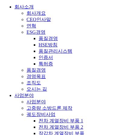
회사소개
전
회사개요
체
CEO인사말
연혁
메
ESG경영
뉴
품질경영
HSE방침
품질관리시스템
인증서
특허증
품질경영
경영목표
조직도
오시는 길
사업분야
사업분야
고중량 소방드론 제작
궤도장비사업
전차 계열장비 부품 1
전차 계열장비 부품 2
장갑차 계열장비 부품