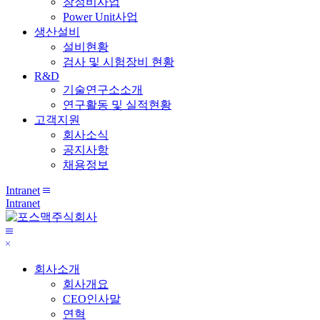
창정비사업
Power Unit사업
생산설비
설비현황
검사 및 시험장비 현황
R&D
기술연구소소개
연구활동 및 실적현황
고객지원
회사소식
공지사항
채용정보
Intranet
전
Intranet
체
메
메
뉴
닫
뉴
기
보
회사소개
기
회사개요
CEO인사말
연혁