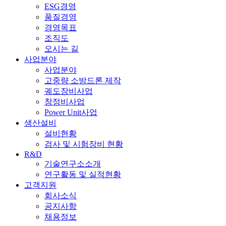
ESG경영
품질경영
경영목표
조직도
오시는 길
사업분야
사업분야
고중량 소방드론 제작
궤도장비사업
창정비사업
Power Unit사업
생산설비
설비현황
검사 및 시험장비 현황
R&D
기술연구소소개
연구활동 및 실적현황
고객지원
회사소식
공지사항
채용정보