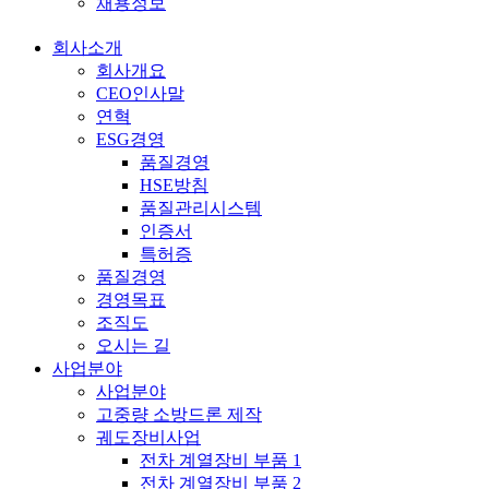
채용정보
회사소개
전
회사개요
체
CEO인사말
연혁
메
ESG경영
뉴
품질경영
HSE방침
품질관리시스템
인증서
특허증
품질경영
경영목표
조직도
오시는 길
사업분야
사업분야
고중량 소방드론 제작
궤도장비사업
전차 계열장비 부품 1
전차 계열장비 부품 2