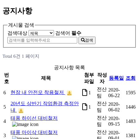
공지사항
게시물 검색
검색대상
검색어
필수
검색
Total 6건
1 페이지
공지사항 목록
번
첨부
작성
제목
등록일
조회
호
파일
자
전산
2020-
file
현장 내 안전모 착용철저
6
1
1595
06-22
팀
20년도 상반기 작업환경 측정안
전산
2020-
file
5
1
1446
06-02
내
팀
전산
태풍 하이선 대비철저
2020-
4
1483
09-15
팀
전산
태풍 마이삭 대비철저
2020-
3
1381
09-01
팀