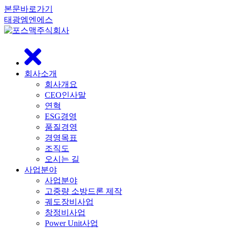
본문바로가기
태광엠엔에스
닫
기
회사소개
회사개요
CEO인사말
연혁
ESG경영
품질경영
경영목표
조직도
오시는 길
사업분야
사업분야
고중량 소방드론 제작
궤도장비사업
창정비사업
Power Unit사업