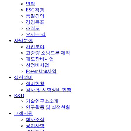
연혁
ESG경영
품질경영
경영목표
조직도
오시는 길
사업분야
사업분야
고중량 소방드론 제작
궤도장비사업
창정비사업
Power Unit사업
생산설비
설비현황
검사 및 시험장비 현황
R&D
기술연구소소개
연구활동 및 실적현황
고객지원
회사소식
공지사항