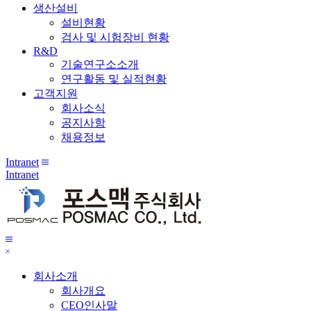
생산설비
설비현황
검사 및 시험장비 현황
R&D
기술연구소소개
연구활동 및 실적현황
고객지원
회사소식
공지사항
채용정보
Intranet
전
Intranet
체
메
뉴
메
닫
뉴
기
보
회사소개
기
회사개요
CEO인사말